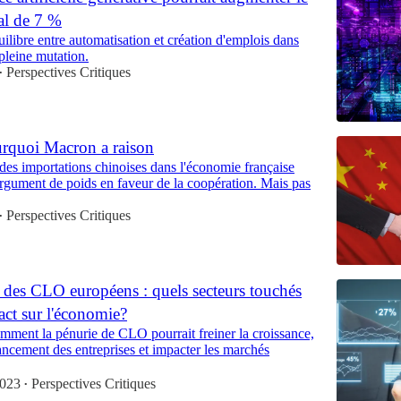
l de 7 %
ilibre entre automatisation et création d'emplois dans
leine mutation.
Perspectives Critiques
•
urquoi Macron a raison
des importations chinoises dans l'économie française
argument de poids en faveur de la coopération. Mais pas
Perspectives Critiques
•
 des CLO européens : quels secteurs touchés
act sur l'économie?
ment la pénurie de CLO pourrait freiner la croissance,
nancement des entreprises et impacter les marchés
2023
Perspectives Critiques
•