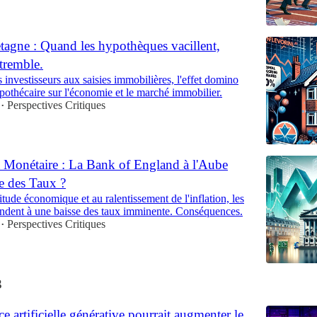
agne : Quand les hypothèques vacillent,
tremble.
 investisseurs aux saisies immobilières, l'effet domino
pothécaire sur l'économie et le marché immobilier.
Perspectives Critiques
•
 Monétaire : La Bank of England à l'Aube
e des Taux ?
titude économique et au ralentissement de l'inflation, les
endent à une baisse des taux imminente. Conséquences.
Perspectives Critiques
•
3
ce artificielle générative pourrait augmenter le