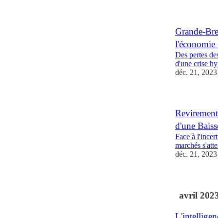
Grande-Bret
l'économie 
Des pertes des
d'une crise hy
déc. 21, 2023
Revirement
d'une Baiss
Face à l'incer
marchés s'att
déc. 21, 2023
avril 202
L'intelligen