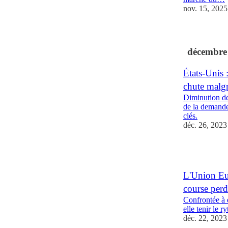
nov. 15, 2025
décembre
États-Unis 
chute malgré
Diminution de
de la demande 
clés.
déc. 26, 2023
1
L'Union Euro
course perd
Confrontée à 
elle tenir le r
déc. 22, 2023