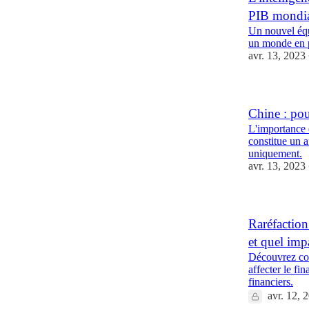
PIB mondia
Un nouvel équ
un monde en p
avr. 13, 2023
Chine : po
L'importance 
constitue un 
uniquement.
avr. 13, 2023
Raréfaction
et quel imp
Découvrez com
affecter le fi
financiers.
avr. 12, 