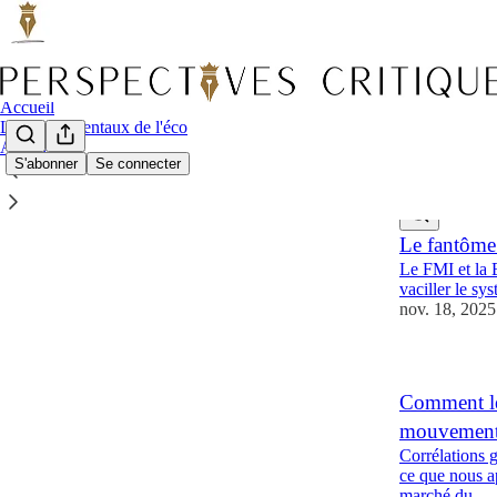
Accueil
Les fondamentaux de l'éco
Archiver
S'abonner
Se connecter
Dernier
meil
Le fantôme
Le FMI et la B
vaciller le sy
nov. 18, 2025
Comment les
mouvements
Corrélations g
ce que nous ap
marché du…