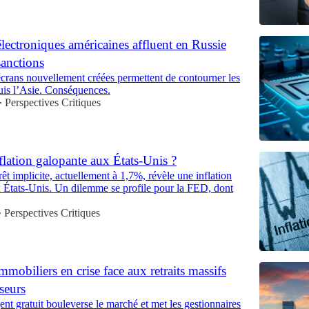
lectroniques américaines affluent en Russie
sanctions
écrans nouvellement créées permettent de contourner les
uis l’Asie. Conséquences.
Perspectives Critiques
•
flation galopante aux États-Unis ?
rêt implicite, actuellement à 1,7%, révèle une inflation
x États-Unis. Un dilemme se profile pour la FED, dont
Perspectives Critiques
•
mmobiliers en crise face aux retraits massifs
sseurs
gent gratuit bouleverse le marché et met les gestionnaires